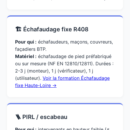
🏗️ Échafaudage fixe R408
Pour qui :
échafaudeurs, maçons, couvreurs,
façadiers BTP.
Matériel :
échafaudage de pied préfabriqué
ou sur mesure (NF EN 12810/12811). Durées :
2-3 j (monteur), 1 j (vérificateur), 1 j
(utilisateur).
Voir la formation Échafaudage
fixe Haute-Loire →
🪜 PIRL / escabeau
Pour qui :
intervenants en hauteur faible (≤