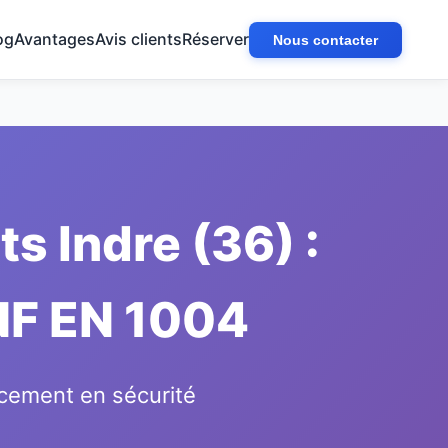
og
Avantages
Avis clients
Réserver
Nous contacter
 Indre (36) :
 NF EN 1004
cement en sécurité