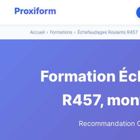
Accueil
›
Formations
›
Échafaudages Roulants R457
Formation Éc
R457, mont
Recommandation CN