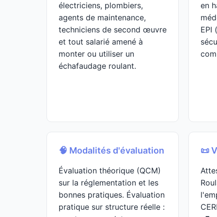
électriciens, plombiers,
en h
agents de maintenance,
méde
techniciens de second œuvre
EPI 
et tout salarié amené à
sécu
monter ou utiliser un
comp
échafaudage roulant.
🧠 Modalités d'évaluation
📜 V
Évaluation théorique (QCM)
Atte
sur la réglementation et les
Roul
bonnes pratiques. Évaluation
l'em
pratique sur structure réelle :
CER