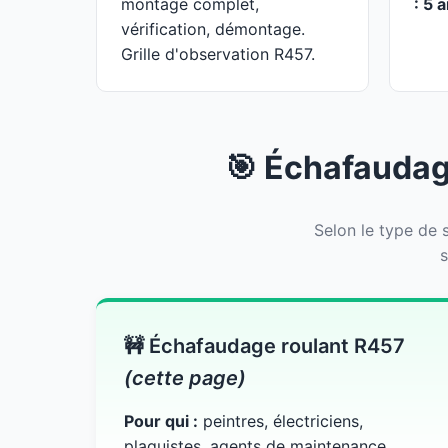
montage complet,
: 5 
vérification, démontage.
Grille d'observation R457.
🎯 Échafaudage
Selon le type de s
s
🚧 Échafaudage roulant R457
(cette page)
Pour qui :
peintres, électriciens,
plaquistes, agents de maintenance.