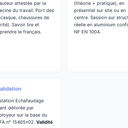
auteur attestée par la
(théorie + pratique), en
cine du travail. Port des
présentiel sur site ou en
(casque, chaussures de
centre. Session sur struc
rité). Savoir lire et
réelle en aluminium con
rendre le français.
NF EN 1004.
alidation
station Echafaudage
ant délivrée par
ployeur sur la base du
FA n° 15465*02.
Validité