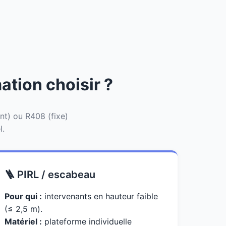
ation choisir ?
ant) ou R408 (fixe)
l.
🪜 PIRL / escabeau
Pour qui :
intervenants en hauteur faible
(≤ 2,5 m).
Matériel :
plateforme individuelle