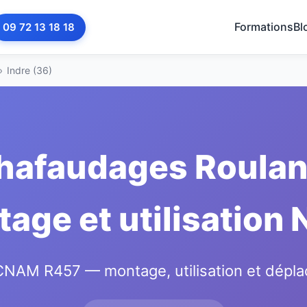
Formations
Bl
09 72 13 18 18
›
Indre (36)
hafaudages Roulants
age et utilisation
AM R457 — montage, utilisation et dépla