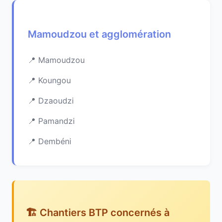
Mamoudzou et agglomération
Mamoudzou
Koungou
Dzaoudzi
Pamandzi
Dembéni
🏗️ Chantiers BTP concernés à