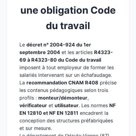
une obligation Code
du travail
Le
décret n° 2004-924 du 1er
septembre 2004
et les articles
R4323-
69 à R4323-80 du Code du travail
imposent à tout employeur de former les
salariés intervenant sur un échafaudage.
La
recommandation CNAM R408
précise
les contenus pédagogiques selon trois
profils :
monteur/démonteur
,
vérificateur
et
utilisateur
. Les normes
NF
EN 12810 et NF EN 12811
encadrent la
conception des structures préfabriquées
et sur mesure.
Le département de l'Haute-Vienne (87),