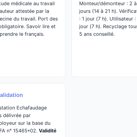
tude médicale au travail
Monteur/démonteur : 2 à
auteur attestée par la
jours (14 à 21 h). Vérifica
cine du travail. Port des
: 1 jour (7 h). Utilisateur :
obligatoire. Savoir lire et
jour (7 h). Recyclage tou
rendre le français.
5 ans conseillé.
alidation
station Echafaudage
s délivrée par
ployeur sur la base du
FA n° 15465*02.
Validité