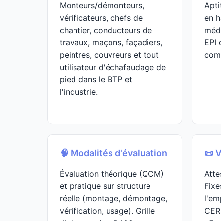
Monteurs/démonteurs,
Apti
vérificateurs, chefs de
en h
chantier, conducteurs de
méde
travaux, maçons, façadiers,
EPI 
peintres, couvreurs et tout
comp
utilisateur d'échafaudage de
pied dans le BTP et
l'industrie.
🧠 Modalités d'évaluation
📜 V
Évaluation théorique (QCM)
Atte
et pratique sur structure
Fixe
réelle (montage, démontage,
l'em
vérification, usage). Grille
CER