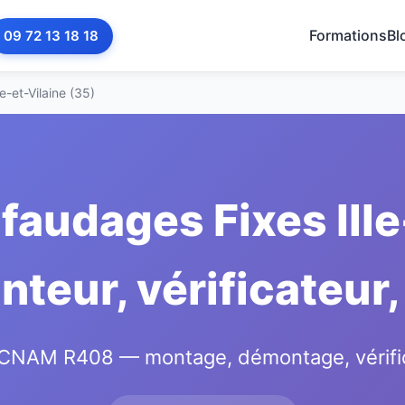
Formations
Bl
09 72 13 18 18
lle-et-Vilaine (35)
audages Fixes Ille
teur, vérificateur,
AM R408 — montage, démontage, vérificat