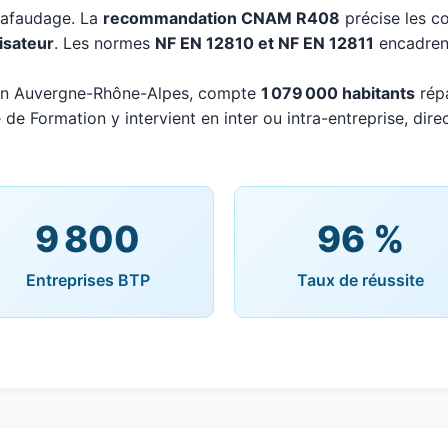
chafaudage. La
recommandation CNAM R408
précise les co
lisateur
. Les normes
NF EN 12810 et NF EN 12811
encadrent
), en Auvergne-Rhône-Alpes, compte
1 079 000 habitants
répa
 de Formation y intervient en inter ou intra-entreprise, dir
9 800
96 %
Entreprises BTP
Taux de réussite