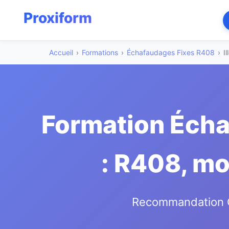
Accueil
›
Formations
›
Échafaudages Fixes R408
›
I
Formation Échaf
: R408, mon
Recommandation CN