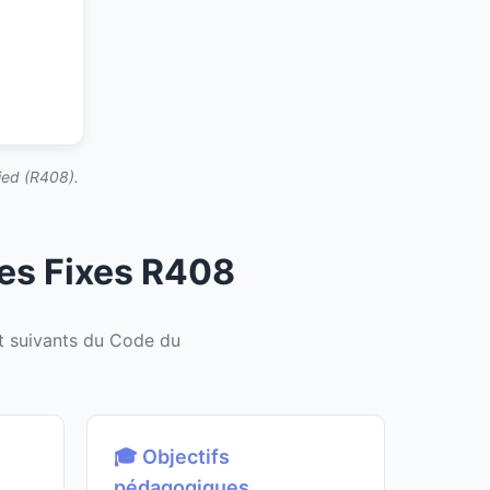
ied (R408).
es Fixes R408
 suivants du Code du
🎓 Objectifs
pédagogiques