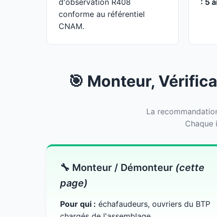
d'observation R408
: 5 
conforme au référentiel
CNAM.
🎯 Monteur, Vérifica
La recommandation 
Chaque i
🔧 Monteur / Démonteur
(cette
page)
Pour qui :
échafaudeurs, ouvriers du BTP
chargés de l'assemblage.