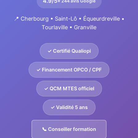
4.9/5
⭐ 244 avis Google
📍 Cherbourg • Saint-Lô • Équeurdreville •
Tourlaville • Granville
✓ Certifié Qualiopi
✓ Financement OPCO / CPF
✓ QCM MTES officiel
✓ Validité 5 ans
📞 Conseiller formation