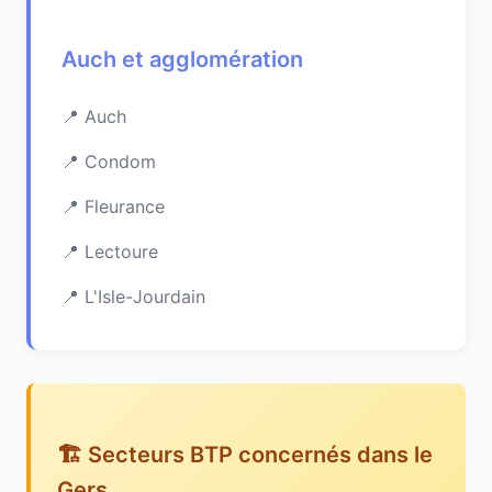
Auch et agglomération
Auch
Condom
Fleurance
Lectoure
L'Isle-Jourdain
🏗️ Secteurs BTP concernés dans le
Gers