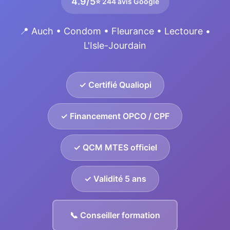
4.9/5
⭐ 244 avis Google
📍 Auch • Condom • Fleurance • Lectoure •
L'Isle-Jourdain
✓ Certifié Qualiopi
✓ Financement OPCO / CPF
✓ QCM MTES officiel
✓ Validité 5 ans
📞 Conseiller formation