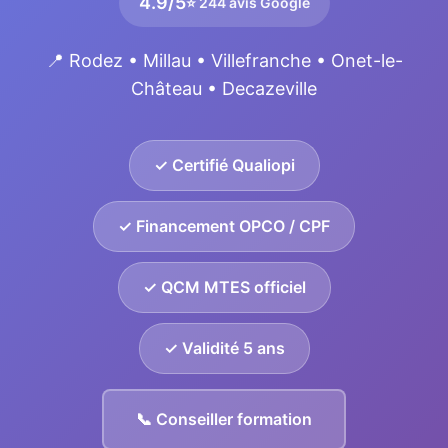
4.9/5
⭐ 244 avis Google
📍 Rodez • Millau • Villefranche • Onet-le-
Château • Decazeville
✓ Certifié Qualiopi
✓ Financement OPCO / CPF
✓ QCM MTES officiel
✓ Validité 5 ans
📞 Conseiller formation