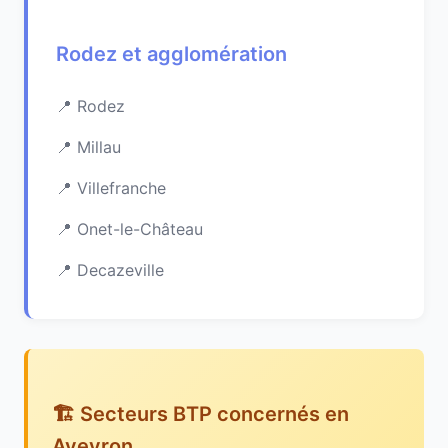
Rodez et agglomération
Rodez
Millau
Villefranche
Onet-le-Château
Decazeville
🏗️ Secteurs BTP concernés en
Aveyron