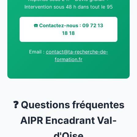
Intervention sous 48 h dans tout le 95
☎️ Contactez-nous : 09 72 13
18 18
Email :
contact@ta-recherche-de-
formation.fr
❓ Questions fréquentes
AIPR Encadrant Val-
d'Oise