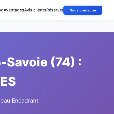
og
Avantages
Avis clients
Réserver
Nous contacter
Savoie (74) :
TES
iveau Encadrant