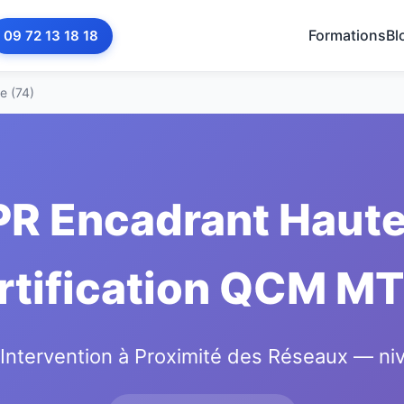
Formations
Bl
09 72 13 18 18
e (74)
PR Encadrant Haute-
rtification QCM M
'Intervention à Proximité des Réseaux — n