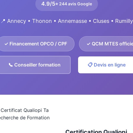
4.9/5
⭐ 244 avis Google
📍 Annecy • Thonon • Annemasse • Cluses • Rumilly
✓ Financement OPCO / CPF
✓ QCM MTES officie
📞 Conseiller formation
📋 Devis en ligne
Certification Qualiopi