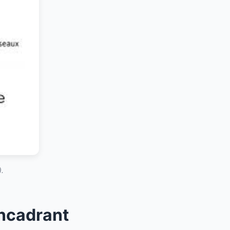
.
Encadrant