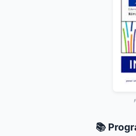
F
📚 Progr